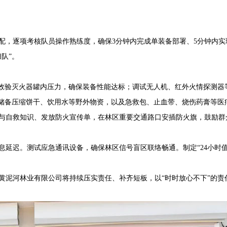
，逐项考核队员操作熟练度，确保3分钟内完成单装备部署、5分钟内实
队”。
效验灭火器罐内压力，确保装备性能达标；调试无人机、红外火情探测器
足额储备压缩饼干、饮用水等野外物资，以及急救包、止血带、烧伤药膏等
自救知识、发放防火宣传单，在林区重要交通路口安插防火旗，鼓励群众
迟。测试应急通讯设备，确保林区信号盲区联络畅通。制定“24小时值
泥河林业有限公司将持续压实责任、补齐短板，以“时时放心不下”的责