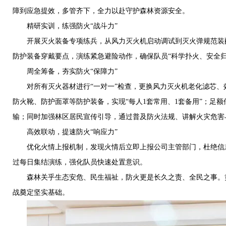
障到应急提效，多管齐下，全力以赴守护森林资源安全。
精研实训，练强防火“战斗力”
开展灭火装备专项练兵，从风力灭火机启动调试到灭火弹规范装配
防护装备穿戴要点，演练紧急避险动作，确保队员“科学扑火、安全归
周全筹备，夯实防火“保障力”
对所有灭火器材进行“一对一”检查，更换风力灭火机老化滤芯、
防火靴、防护面罩等防护装备，实现“每人1套常用、1套备用”；
输；同时加强林区居民宣传引导，通过普及防火法规、讲解火灾危害与
高效联动，提速防火“响应力”
优化火情上报机制，发现火情后立即上报公司主管部门，杜绝信息延
过每日集结演练，强化队员快速处置意识。
森林关乎生态安危、民生福祉，防火更是长久之责、全民之事。黄
战奠定坚实基础。