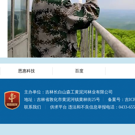
恩惠科技
百度
主办单位：吉林长白山森工黄泥河林业有限公司
地址：吉林省敦化市黄泥河镇黄林街25号
丨
备案号：
吉ICP
联系我们
丨
供求平台
违法和不良信息举报电话：0433-6557008