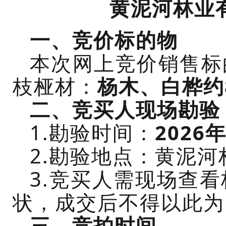
黄泥河林业
一、
竞价标的物
本次网上竞价销售标
枝桠材：
杨木、白桦约
二
、竞买人现场勘验
1.勘验时间：
2026
2.勘验地点：黄泥
3.竞买人需现场查
状，成交后不得以此为
三
、
竞拍
时间