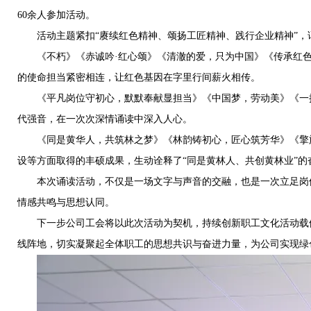
60余人参加活动。
活动主题紧扣“赓续红色精神、颂扬工匠精神、践行企业精神”，
《不朽》《赤诚吟·红心颂》《清澈的爱，只为中国》《传承红色
的使命担当紧密相连，让红色基因在字里行间薪火相传。
《平凡岗位守初心，默默奉献显担当》《中国梦，劳动美》《一抹
代强音，在一次次深情诵读中深入人心。
《同是黄华人，共筑林之梦》《林韵铸初心，匠心筑芳华》《擎旗
设等方面取得的丰硕成果，生动诠释了“同是黄林人、共创黄林业”的
本次诵读活动，不仅是一场文字与声音的交融，也是一次立足岗位
情感共鸣与思想认同。
下一步公司工会将以此次活动为契机，持续创新职工文化活动载体
线阵地，切实凝聚起全体职工的思想共识与奋进力量，为公司实现绿