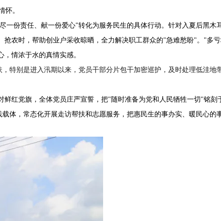
情怀。
尽一份责任、献一份爱心"转化为服务民生的具体行动。针对入夏后黑木
抢农时，帮助创业户采收晾晒，全力解决职工群众的"急难愁盼"。"多亏
心，情浓于水的真情实感。
扶，特别是进入汛期以来，党员干部分片包干加密巡护，及时处理低洼地
鲜红党旗，全体党员庄严宣誓，把"随时准备为党和人民牺牲一切"铭刻
实践载体，常态化开展走访帮扶和志愿服务，把惠民生的事办实、暖民心的