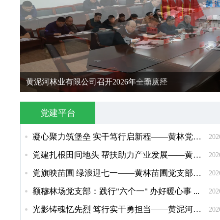
黄泥河林业有限公司召开2026年一季度经
黄泥河林业有限公司召开2026年全面从严
党建平台
凝心聚力筑堡垒 实干笃行启新程——黄林党委开展庆祝中国共产党成...
202
党建扎根田间地头 帮扶助力产业发展——黄林西北岔林场党支部开展“...
202
党旗映苗圃 绿浪迎七一——黄林苗圃党支部以实干担当筑牢生态根基...
202
额穆林场党支部：践行"六个一" 办好暖心事 ...
202
光影铸魂忆先烈 笃行实干勇担当——黄泥河林业有限公司机关党委开展...
202